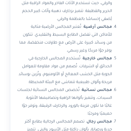
والرقي، حيث تستخدم الأثاث الفاخر والمواد الراقية مثل
الحرير والقطيفة. تتميز بزخارف ذهبية وأثاث كبير الحجم
يُضفي إحساسًا بالعظمة والرقي.
مجالس أرضية
: تُعتبر المجالس الأرضية مثالية
للأماكن التي تفضل الطابع البسيط والتقليدي. تتكون
من وسائد كبيرة على الأرض مع طاولات منخفضة، مما
يوفر جوًا مريحًا وغير رسمي.
مجالس خارجية
: تُستخدم المجالس الخارجية في
الحدائق أو الشرفات. تُصمم من مواد مقاومة للعوامل
الجوية مثل الخشب المعالج أو الألومنيوم، وتُزين بوسائد
مريحة وألوان طبيعية تتماشى مع البيئة المحيطة.
مجالس نسائية
: تُخصص المجالس النسائية لجلسات
السيدات، وتتميز بألوانها الزاهية وتصاميمها الأنثوية.
غالبًا ما تكون مزينة بالورود والزخارف الرقيقة، وتوفر جوًا
حميميًا ومرحبًا.
مجالس رجال
: تصمم المجالس الرجالية بطابع أكثر
جدية ورصانة، بألوان داكنة مثل الأسود والبني. تتميز