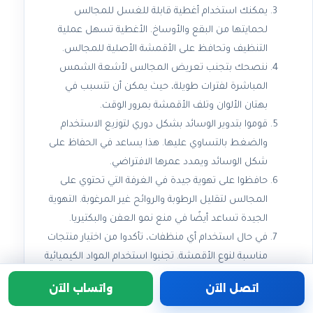
يمكنك استخدام أغطية قابلة للغسل للمجالس
لحمايتها من البقع والأوساخ. الأغطية تسهل عملية
التنظيف وتحافظ على الأقمشة الأصلية للمجالس.
ننصحك بتجنب تعريض المجالس لأشعة الشمس
المباشرة لفترات طويلة، حيث يمكن أن تتسبب في
بهتان الألوان وتلف الأقمشة بمرور الوقت.
قوموا بتدوير الوسائد بشكل دوري لتوزيع الاستخدام
والضغط بالتساوي عليها. هذا يساعد في الحفاظ على
شكل الوسائد ويمدد عمرها الافتراضي.
حافظوا على تهوية جيدة في الغرفة التي تحتوي على
المجالس لتقليل الرطوبة والروائح غير المرغوبة. التهوية
الجيدة تساعد أيضًا في منع نمو العفن والبكتيريا.
في حال استخدام أي منظفات، تأكدوا من اختيار منتجات
مناسبة لنوع الأقمشة. تجنبوا استخدام المواد الكيميائية
القوية التي قد تتسبب في تلف الأقمشة أو تغير لونها.
اتصل الآن
واتساب الآن
ننصحك بجدولة تنظيف احترافي للمجالس بشكل دوري،