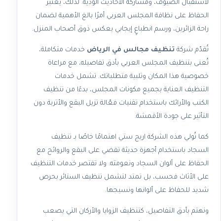
لاستقبال الضيوف، ومشاركة الأحاديث الودية. لذلك، يُعتبر
الحفاظ على نظافة المجلس العربي أمرًا بالغ الأهمية لضمان
راحة الزائرين، ورسم انطباعٍ إيجابي يعكس ذوق أصحاب المنزل.
تُقدّم شركة
تنظيف مجالس في الرياض
خدمات متكاملة،
تُعنى بتنظيف المجلس العربي بأدق تفاصيله، مع مراعاة
خصوصية هذا المكان وتلبية متطلباتك. تشمل خدمات
التنظيف العناية بجميع مكونات المجلس، بدءًا من تنظيف
الكنب والأرائك باستخدام تقنيات فعّالة تزيل البقع والأتربة دون
التأثير على جودة الأقمشة.
كما تُولي هذه الشركة اريج ستي اهتمامًا خاصًا بـ تنظيف
السجاد باستخدام أجهزة حديثة تقضي على البقع والروائح مع
الحفاظ على ألوان السجاد ونعومته. ولا تقتصر خدمات التنظيف
على الأثاث فحسب، بل تمتد لتشمل تنظيف الستائر بحرص
شديد للحفاظ على ألوانها ونسيجها.
ونهتم بأدق التفاصيل، كتنظيف الزوايا والأركان التي يصعب