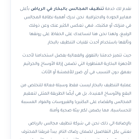
نقدم لك خدمة
تنظيف المجالس بالبخار في الرياض
بأعلى
معايير الجودة والاحترافية. نحن ندرك أهمية نظافة المجالس
في منزلك أو مكتبك، فهي تعكس الكثير عنك وعن ذوقك
الرفيع، ولهذا نحن هنا لنساعدك على الحفاظ على رونقها
وتألقها باستخدام أحدث تقنيات التنظيف بالبخار.
حيث تتميز خدمتنا بالتفوق والفعالية بفضل استخدامنا لأحدث
الأجهزة البخارية المتطورة التي تضمن إزالة الأوساخ والجراثيم
بعمق دون التسبب في أي ضرر للأقمشة أو الأثاث.
عملية التنظيف بالبخار ليست فقط وسيلة فعالة للتخلص من
البقع والأوساخ العنيدة، بل هي أيضًا الطريقة المثلى لتعقيم
المجالس والقضاء على البكتيريا والفيروسات والمواد المسببة
للحساسية، مما يضمن لكم بيئة صحية وآمنة.
بالإضافة الي ذلك نحن في شركة تنظيف مجالس بالرياض
نعتني بكل التفاصيل لضمان رضاك التام. يبدأ فريقنا المحترف