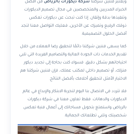
ويعتبر فننين شركتنا
شركة ديكورات بالرياض
من أفضل
الخبراء المدربين والمتخصصين في مجال تصميم الديكورات
وتنفيذها بدقة وإتقان. إذا كنت تبحث عن ديكورات تعكس
ذوقك الرفيع وتميزك عن الآخرين، فعليك التواصل معنا لتجد
أفضل الحلول التصميمية.
كما يسعى فننين شركتنا دائمًا لتحقيق رضا العملاء من خلال
تقديم الخدمات ذات الجودة العالية والتصاميم الفريدة التي تلبي
احتياجاتهم بشكل دقيق. فسواء كنت بحاجة إلى تجديد ديكور
منزلك، أو تصميم داخلي لمكتب عملك، فإن فننين شركتنا هم
الاختيار الأمثل لتحقيق أحلامك بأفضل النتائج.
فلا تتردد في الاتصال بنا اليوم لتجربة الابتكار والإبداع في عالم
الديكورات والدهانات. فقط تعاون معنا في شركة ديكورات
بالرياض واستمتع بتحويل مساحاتك إلى أعمال فنية تعكس
شخصيتك وتلبي تطلعاتك الجمالية.