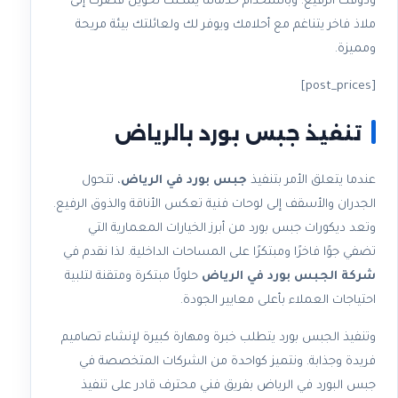
وذوقك الرفيع. وباستخدام خدماتنا يمكنك تحويل قصرك إلى
ملاذ فاخر يتناغم مع أحلامك ويوفر لك ولعائلتك بيئة مريحة
ومميزة.
[post_prices]
تنفيذ جبس بورد بالرياض
عندما يتعلق الأمر بتنفيذ
جبس بورد في الرياض
، تتحول
الجدران والأسقف إلى لوحات فنية تعكس الأناقة والذوق الرفيع.
وتعد ديكورات جبس بورد من أبرز الخيارات المعمارية التي
تضفي جوًا فاخرًا ومبتكرًا على المساحات الداخلية. لذا نقدم في
شركة الجبس بورد في الرياض
حلولًا مبتكرة ومتقنة لتلبية
احتياجات العملاء بأعلى معايير الجودة.
وتنفيذ الجبس بورد يتطلب خبرة ومهارة كبيرة لإنشاء تصاميم
فريدة وجذابة. ونتميز كواحدة من الشركات المتخصصة في
جبس البورد في الرياض بفريق فني محترف قادر على تنفيذ