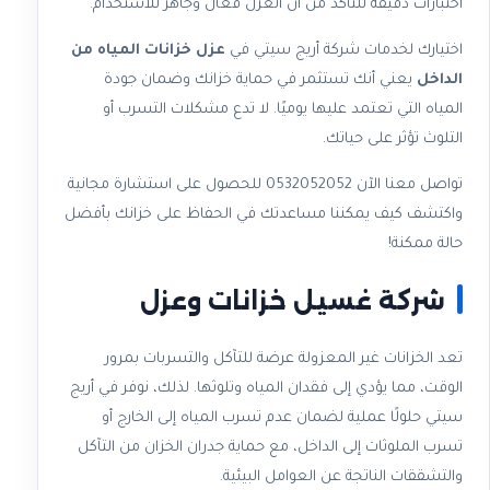
اختبارات دقيقة للتأكد من أن العزل فعال وجاهز للاستخدام.
اختيارك لخدمات شركة أريج سيتي في
عزل خزانات المياه من
الداخل
يعني أنك تستثمر في حماية خزانك وضمان جودة
المياه التي تعتمد عليها يوميًا. لا تدع مشكلات التسرب أو
التلوث تؤثر على حياتك.
تواصل معنا الآن 0532052052 للحصول على استشارة مجانية
واكتشف كيف يمكننا مساعدتك في الحفاظ على خزانك بأفضل
حالة ممكنة!
شركة غسيل خزانات وعزل​
تعد الخزانات غير المعزولة عرضة للتآكل والتسربات بمرور
الوقت، مما يؤدي إلى فقدان المياه وتلوثها. لذلك، نوفر في أريج
سيتي حلولًا عملية لضمان عدم تسرب المياه إلى الخارج أو
تسرب الملوثات إلى الداخل، مع حماية جدران الخزان من التآكل
والتشققات الناتجة عن العوامل البيئية.