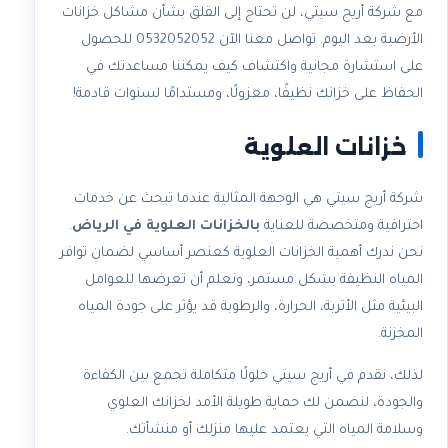
مع شركة أريج سيتي، لن تحتاج إلى القلق بشأن مشاكل خزانات
الأرضية بعد اليوم. تواصل معنا الآن 0532052052 للحصول
على استشارة مجانية واكتشاف كيف يمكننا مساعدتك في
الحفاظ على خزانك نظيفًا، معزولًا، ومستدامًا لسنوات قادمة!
خزانات العلوية
شركة أريج سيتي هي الوجهة المثالية عندما تبحث عن خدمات
احترافية ومتخصصة للعناية
بالخزانات العلوية في الرياض
.
نحن ندرك أهمية الخزانات العلوية كعنصر أساسي لضمان توافر
المياه النظيفة بشكل مستمر، ونعلم أن تعرضها للعوامل
البيئية مثل الأتربة، الحرارة، والرطوبة قد يؤثر على جودة المياه
المخزنة.
لذلك، نقدم في أريج سيتي حلولًا متكاملة تجمع بين الكفاءة
والجودة، لنضمن لك حماية طويلة الأمد لخزانك العلوي
وسلامة المياه التي يعتمد عليها منزلك أو منشأتك.