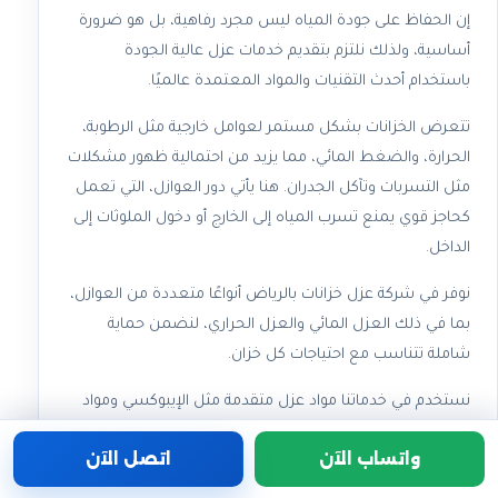
إن الحفاظ على جودة المياه ليس مجرد رفاهية، بل هو ضرورة
أساسية، ولذلك نلتزم بتقديم خدمات عزل عالية الجودة
باستخدام أحدث التقنيات والمواد المعتمدة عالميًا.
تتعرض الخزانات بشكل مستمر لعوامل خارجية مثل الرطوبة،
الحرارة، والضغط المائي، مما يزيد من احتمالية ظهور مشكلات
مثل التسربات وتآكل الجدران. هنا يأتي دور العوازل، التي تعمل
كحاجز قوي يمنع تسرب المياه إلى الخارج أو دخول الملوثات إلى
الداخل.
نوفر في شركة عزل خزانات بالرياض أنواعًا متعددة من العوازل،
بما في ذلك العزل المائي والعزل الحراري، لنضمن حماية
شاملة تتناسب مع احتياجات كل خزان.
نستخدم في خدماتنا مواد عزل متقدمة مثل الإيبوكسي ومواد
العزل المطاطي، التي تتميز بقدرتها العالية على مقاومة التآكل
واتساب الآن
اتصل الآن
وتأثيرات المواد الكيميائية. هذه المواد تضمن بقاء الخزان في
حالة مثالية لفترة طويلة، مع الحفاظ على نقاء المياه المخزنة.