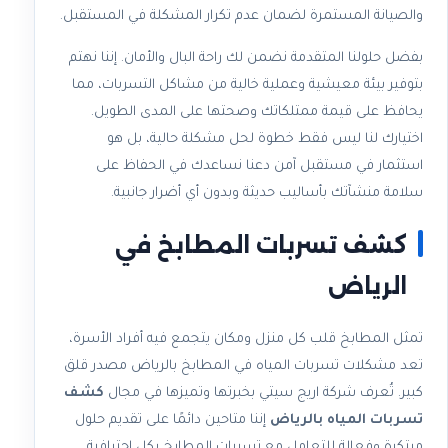
والصيانة المستمرة لضمان عدم تكرار المشكلة في المستقبل.
بفضل حلولنا المتقدمة نضمن لك راحة البال والأمان. إننا نهتم
بتوفير بيئة معيشية وعملية خالية من مشاكل التسربات، مما
يحافظ على قيمة ممتلكاتك وصحتها على المدى الطويل.
اختيارك لنا ليس فقط خطوة لحل مشكلة حالية، بل هو
استثمار في مستقبل آمن دعنا نساعدك في الحفاظ على
سلامة منشآتك بأساليب حديثة وبدون أي أضرار جانبية.
كشف تسربات المطابخ في
الرياض
تمثل المطابخ قلب كل منزل ومكان يتجمع فيه أفراد الأسرة،
تعد مشكلات تسربات المياه في المطابخ بالرياض مصدر قلق
كبير. تُعرف شركة اريج سيتي بخبرتها وتميزها في مجال
كشف
تسربات المياه بالرياض
إننا متاحين دائمًا على تقديم حلول
مبتكرة وفعالة للتعامل مع تسربات المطابخ بكل احترافية.