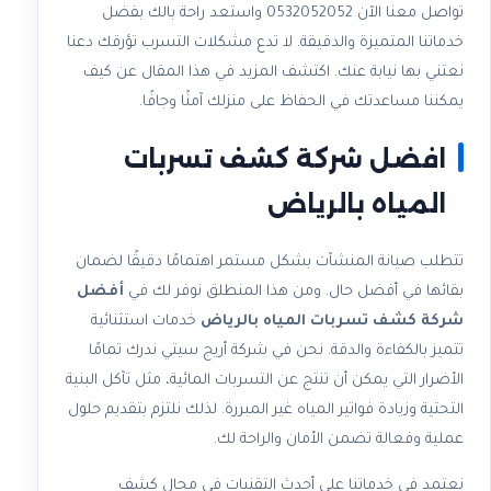
تواصل معنا الآن 0532052052 واستعد راحة بالك بفضل
خدماتنا المتميزة والدقيقة. لا تدع مشكلات التسرب تؤرقك دعنا
نعتني بها نيابة عنك. اكتشف المزيد في هذا المقال عن كيف
يمكننا مساعدتك في الحفاظ على منزلك آمنًا وجافًا.
افضل شركة كشف تسربات
المياه بالرياض
تتطلب صيانة المنشآت بشكل مستمر اهتمامًا دقيقًا لضمان
بقائها في أفضل حال. ومن هذا المنطلق نوفر لك في
أفضل
شركة كشف تسربات المياه بالرياض
خدمات استثنائية
تتميز بالكفاءة والدقة. نحن في شركة أريج سيتي ندرك تمامًا
الأضرار التي يمكن أن تنتج عن التسربات المائية، مثل تآكل البنية
التحتية وزيادة فواتير المياه غير المبررة. لذلك نلتزم بتقديم حلول
عملية وفعالة تضمن الأمان والراحة لك.
نعتمد في خدماتنا على أحدث التقنيات في مجال كشف